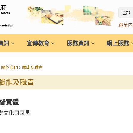
全部
跳至内
資訊
宣傳教育
服務資訊
網上服務
關於我們
職能及職責
職能及職責
督實體
會文化司司長