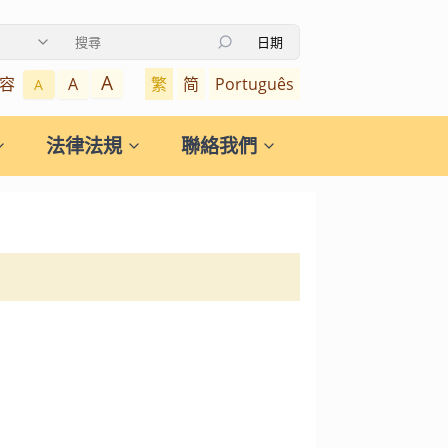
日期
使用上下箭頭鍵瀏覽搜索結果，按Enter鍵選擇，按Escape鍵關閉
A
容
繁
简
Português
A
A
法律法規
聯絡我們