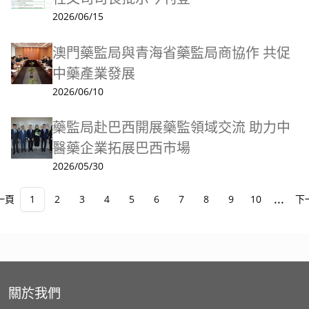
2026/06/15
澳門藥監局與青海省藥監局商協作 共促
中藥產業發展
2026/06/10
藥監局赴巴西開展藥監領域交流 助力中
醫藥企業拓展巴西市場
2026/05/30
...
一頁
1
2
3
4
5
6
7
8
9
10
下
關於我們