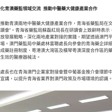
深化青澳藥監領域交流
推動中醫藥大健康產業合作
為推動青澳兩地中醫藥大健康產業合作，青海省藥監局在文
研讀會”。青海省藥監局蘇磊紅局長在研讀會上致辭時表示
開放發展戰略，深化兩地產業對接的實踐，期望透過澳門
市場。澳門藥監局中藥處林富聰處長向參會的青海藥企詳
中成藥註冊制度、粵港澳大灣區及橫琴粵澳深度合作區的藥
日生效的醫療器械法。
林處長也在青海澳門企業家對接會暨中葡基金推介會環節
題宣講，以提升青海省業界對澳門政策及市場環境的認識