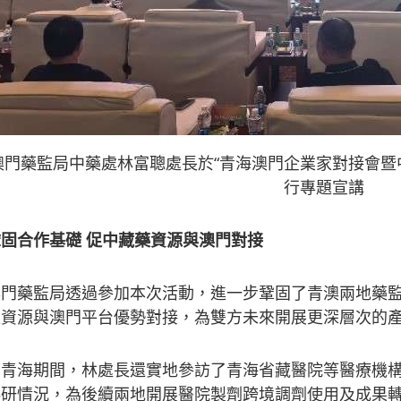
澳門藥監局中藥處林富聰處長於“青海澳門企業家對接會暨
行專題宣講
鞏固合作基礎
促中藏藥資源與澳門對接
澳門藥監局透過參加本次活動，進一步鞏固了青澳兩地藥
業資源與澳門平台優勢對接，為雙方未來開展更深層次的
在青海期間，林處長還實地參訪了青海省藏醫院等醫療機
科研情況，為後續兩地開展醫院製劑跨境調劑使用及成果