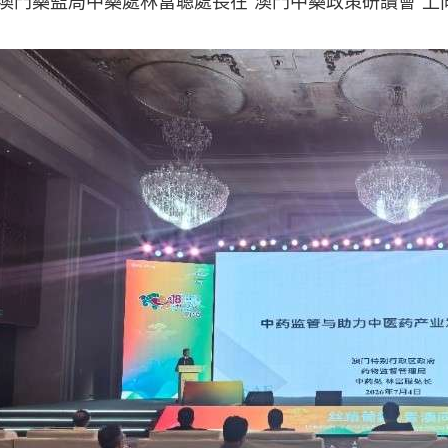
澳門藥監局中藥處林富聰處長在“澳門中藥政策研讀會”