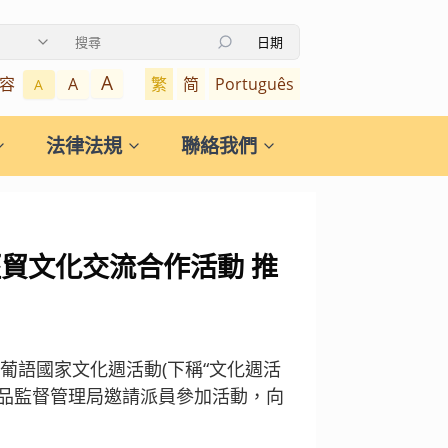
日期
使用上下箭頭鍵瀏覽搜索結果，按Enter鍵選擇，按Escape鍵關閉
A
容
繁
简
Português
A
A
法律法規
聯絡我們
經貿文化交流合作活動 推
葡語國家文化週活動(下稱“文化週活
藥品監督管理局邀請派員參加活動，向