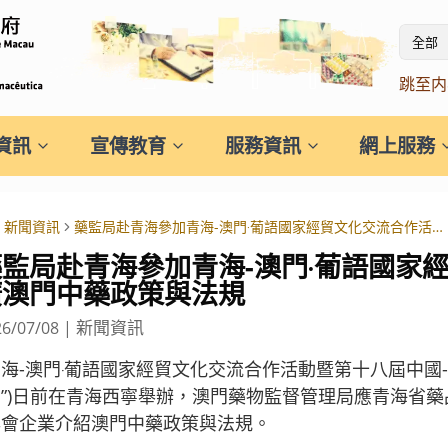
全部
跳至内
資訊
宣傳教育
服務資訊
網上服務
新聞資訊
藥監局赴青海參加青海-澳門‧葡語國家經貿文化交流合作活動 推廣澳門中藥政策與法規
藥監局赴青海參加青海-澳門‧葡語國家
廣澳門中藥政策與法規
新聞資訊
26/07/08
|
海-澳門‧葡語國家經貿文化交流合作活動暨第十八屆中國-
動”)日前在青海西寧舉辦，澳門藥物監督管理局應青海省
與會企業介紹澳門中藥政策與法規。