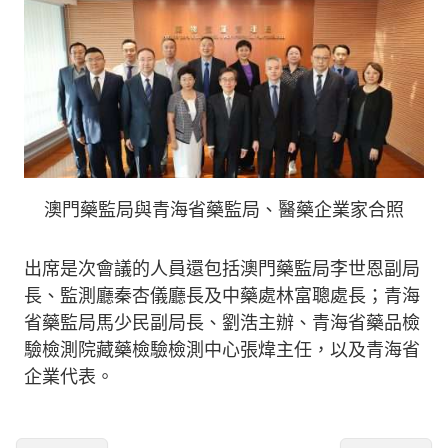
澳門藥監局與青海省藥監局、醫藥企業家合照
出席是次會議的人員還包括澳門藥監局李世恩副局
長、監測廳秦杏儀廳長及中藥處林富聰處長；青海
省藥監局馬少民副局長、劉浩主辦、青海省藥品檢
驗檢測院藏藥檢驗檢測中心張煒主任，以及青海省
企業代表。