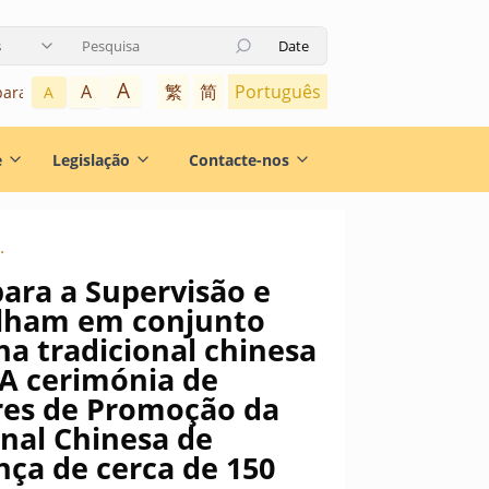
s
Date
Utilize as teclas de seta para cima e para baixo para navegar pelo
A
繁
简
Português
A
para o conteúdo
A
e
Legislação
Contacte-nos
 do &#8220;Embaixadores de Promoção da Saúde através da Medicina Tradicional Chinesa de Macau&#8221; contou com a presença de cerca de 150 pessoas
para a Supervisão e
alham em conjunto
a tradicional chinesa
 A cerimónia de
es de Promoção da
onal Chinesa de
ça de cerca de 150