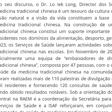
o seu discurso, o Dr. Lo Iek Long, Director dos 
edicina tradicional chinesa é um tesouro da cultura c
isão natural e a visão da vida constituem a base 
edicina tradicional chinesa. Na construção de 
radicional chinesa constitui um suporte importante
esidentes nos domínios da alimentação, desporto, ge
023, os Serviços de Saúde lançaram actividades sob
radicional chinesa nas escolas. Em Novembro de 20
ficialmente uma equipa de “embaixadores de di
radicional chinesa”, composta por 47 pessoas, com o 
aúde da medicina tradicional chinesa na comunida
oram realizadas mais de 110 palestras de divulgação c
il residentes e fornecendo 120 consultas de saúde
endo obtido resultados notáveis. Sob a orientação 
entral na RAEM e a coordenação da Secretária para 
erviços de Saúde e a ISAF reforçaram, em conjun