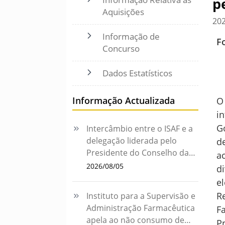
p
Aquisições
20
Informação de
F
Concurso
Dados Estatísticos
Informação Actualizada
O
i
G
Intercâmbio entre o ISAF e a
delegação liderada pelo
d
Presidente do Conselho da
a
Universidade da Cidade
2026/08/05
d
sobre o desenvolvimento da
e
medicina tradicional chinesa
R
Instituto para a Supervisão e
Administração Farmacêutica
F
apela ao não consumo de
P