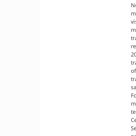
N
m
v
m
t
r
2
t
o
t
s
F
m
t
C
S