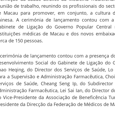
eunião de trabalho, reunindo os profissionais do sect
e Macau para promover, em conjunto, a cultura d
hinesa. A cerimónia de lançamento contou com a
abinete de Ligação do Governo Popular Central
nstituições médicas de Macau e dos novos embaixa
erca de 150 pessoas.
 cerimónia de lançamento contou com a presença d
esenvolvimento Social do Gabinete de Ligação do 
hao Heqing, do Director dos Serviços de Saúde, Lo I
ara a Supervisão e Administração Farmacêutica, Cho
erviços de Saúde, Cheang Seng Ip, do Subdirector 
dministração Farmacêutica, Lei Sai Ian, do Director d
o Vice-Presidente da Associação de Beneficência T
residente da Direcção da Federação de Médicos de M