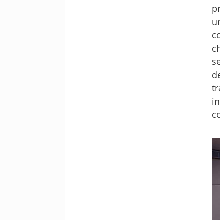
p
u
c
c
s
d
t
i
c