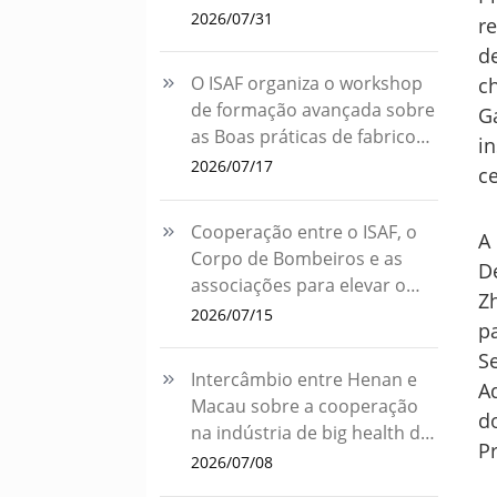
um produto com substâncias
2026/07/31
r
medicamentosas ocidentais
d
O ISAF organiza o workshop
c
de formação avançada sobre
G
as Boas práticas de fabrico
i
de medicamentos (GMP)
2026/07/17
c
para promover o
desenvolvimento de alta
Cooperação entre o ISAF, o
A
qualidade da indústria
Corpo de Bombeiros e as
farmacêutica de Macau
D
associações para elevar o
Z
nível de gestão de risco da
2026/07/15
p
segurança farmacêutica
S
Intercâmbio entre Henan e
A
Macau sobre a cooperação
d
na indústria de big health de
P
medicina tradicional chinesa
2026/07/08