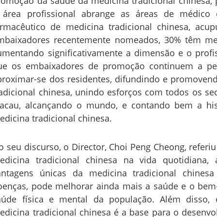
romoção da saúde da medicina tradicional chinesa,
 área profissional abrange as áreas de médico d
armacêutico de medicina tradicional chinesa, acupu
mbaixadores recentemente nomeados, 30% têm me
umentando significativamente a dimensão e o profi
ue os embaixadores de promoção continuem a pe
proximar-se dos residentes, difundindo e promovend
radicional chinesa, unindo esforços com todos os s
acau, alcançando o mundo, e contando bem a his
edicina tradicional chinesa.
o seu discurso, o Director, Choi Peng Cheong, refer
edicina tradicional chinesa na vida quotidiana,
antagens únicas da medicina tradicional chines
oenças, pode melhorar ainda mais a saúde e o bem
aúde física e mental da população. Além disso,
edicina tradicional chinesa é a base para o desenvo