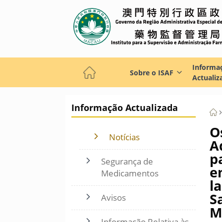
Informa
Sobre o ISAF
Actualiz
Informação Actualizada
O
Notícias
A
p
Segurança de
e
Medicamentos
l
S
Avisos
M
Informação Relativa às