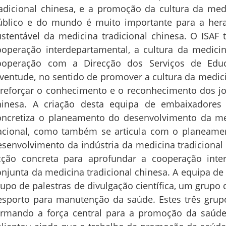
radicional chinesa, e a promoção da cultura da medi
úblico e do mundo é muito importante para a hera
ustentável da medicina tradicional chinesa. O ISAF
ooperação interdepartamental, a cultura da medicina
ooperação com a Direcção dos Serviços de Edu
uventude, no sentido de promover a cultura da medici
 reforçar o conhecimento e o reconhecimento dos jo
hinesa. A criação desta equipa de embaixadore
oncretiza o planeamento do desenvolvimento da med
acional, como também se articula com o planeam
esenvolvimento da indústria da medicina tradicion
cção concreta para aprofundar a cooperação int
onjunta da medicina tradicional chinesa. A equipa 
rupo de palestras de divulgação científica, um grupo
esporto para manutenção da saúde. Estes três gru
ormando a força central para a promoção da saúde 