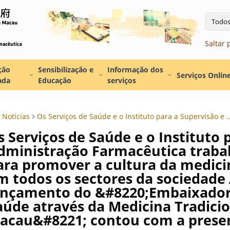
Todo
Saltar 
ção
Sensibilização e
Informação dos
Serviços Onlin
ada
Educação
serviços
Notícias
Os Serviços de Saúde e o Instituto para a Supervisão e Administração Farmacêutica trabalham em conjunto para promover a cultura da medicina tradicional chinesa em todos os sectores da sociedade A cerimónia de lançamento
s Serviços de Saúde e o Instituto 
dministração Farmacêutica trab
ara promover a cultura da medicin
m todos os sectores da sociedade
ançamento do &#8220;Embaixador
aúde através da Medicina Tradici
acau&#8221; contou com a presen