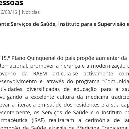
essoas
Notícias
26/03/16
|
onte:Serviços de Saúde, Instituto para a Supervisão
 15.º Plano Quinquenal do país propõe aumentar da in
nternacional, promover a herança e a modernização d
overno da RAEM articula-se activamente com
esenvolvimento e, através do programa “Comunidad
ctividades diversificadas de educação para a sa
ivulgando a excelente cultura da medicina tradic
levar a literacia em saúde dos residentes e a sua c
ecentemente, os Serviços de Saúde e o Instituto p
armacêutica (ISAF) realizaram a cerimónia de 
romoção da Saúde através da Medicina Tradicional