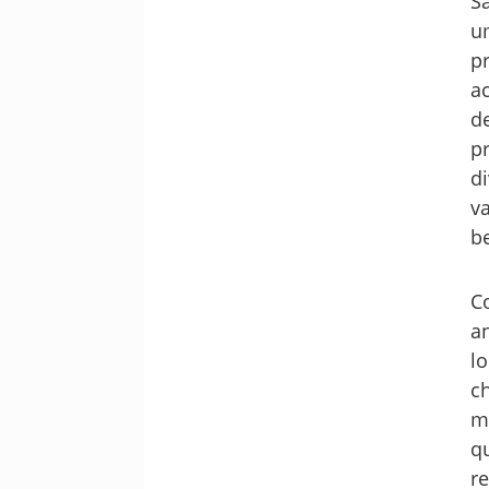
S
u
p
a
d
p
d
v
b
C
a
l
c
m
q
r