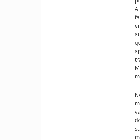
p
A
f
e
a
q
a
t
M
m
N
m
v
d
s
m