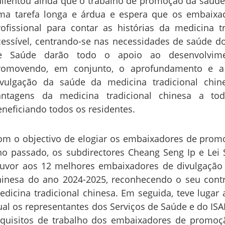
alientou ainda que o trabalho de promoção da saúde 
ma tarefa longa e árdua e espera que os embaix
rofissional para contar as histórias da medicina 
cessível, centrando-se nas necessidades de saúde do
e Saúde darão todo o apoio ao desenvolvimen
romovendo, em conjunto, o aprofundamento e a 
ivulgação da saúde da medicina tradicional chine
antagens da medicina tradicional chinesa a t
eneficiando todos os residentes.
om o objectivo de elogiar os embaixadores de pro
no passado, os subdirectores Cheang Seng Ip e Lei S
ouvor aos 12 melhores embaixadores de divulgação 
hinesa do ano 2024-2025, reconhecendo o seu cont
edicina tradicional chinesa. Em seguida, teve lugar 
ual os representantes dos Serviços de Saúde e do ISA
equisitos de trabalho dos embaixadores de promoç