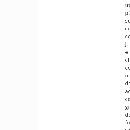
t
p
s
c
c
J
e
c
c
n
d
a
c
g
d
f