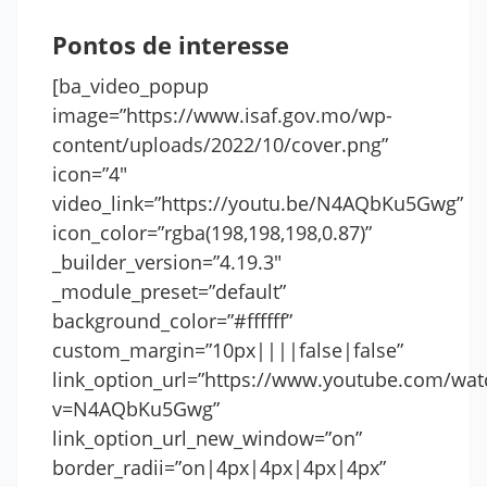
Pontos de interesse
[ba_video_popup
image=”https://www.isaf.gov.mo/wp-
content/uploads/2022/10/cover.png”
icon=”4″
video_link=”https://youtu.be/N4AQbKu5Gwg”
icon_color=”rgba(198,198,198,0.87)”
_builder_version=”4.19.3″
_module_preset=”default”
background_color=”#ffffff”
custom_margin=”10px||||false|false”
link_option_url=”https://www.youtube.com/wat
v=N4AQbKu5Gwg”
link_option_url_new_window=”on”
border_radii=”on|4px|4px|4px|4px”