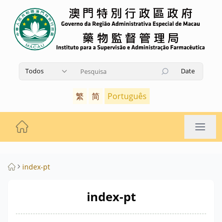
Todos
Date
Utilize as teclas de seta para cima e para baixo pa
繁
简
Português
index-pt
index-pt