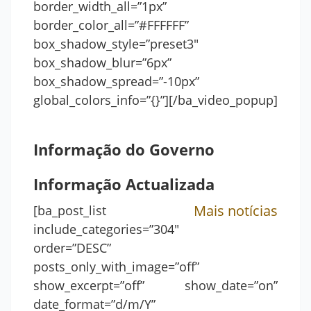
border_width_all=”1px”
border_color_all=”#FFFFFF”
box_shadow_style=”preset3″
box_shadow_blur=”6px”
box_shadow_spread=”-10px”
global_colors_info=”{}”][/ba_video_popup]
Informação do Governo
Informação Actualizada
Mais notícias
[ba_post_list
include_categories=”304″
order=”DESC”
posts_only_with_image=”off”
show_excerpt=”off” show_date=”on”
date_format=”d/m/Y”