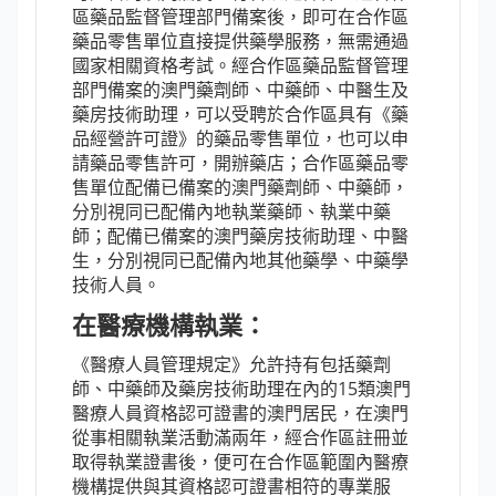
區藥品監督管理部門備案後，即可在合作區
藥品零售單位直接提供藥學服務，無需通過
國家相關資格考試。經合作區藥品監督管理
部門備案的澳門藥劑師、中藥師、中醫生及
藥房技術助理，可以受聘於合作區具有《藥
品經營許可證》的藥品零售單位，也可以申
請藥品零售許可，開辦藥店；合作區藥品零
售單位配備已備案的澳門藥劑師、中藥師，
分別視同已配備內地執業藥師、執業中藥
師；配備已備案的澳門藥房技術助理、中醫
生，分別視同已配備內地其他藥學、中藥學
技術人員。
在醫療機構執業：
《醫療人員管理規定》允許持有包括藥劑
師、中藥師及藥房技術助理在內的15類澳門
醫療人員資格認可證書的澳門居民，在澳門
從事相關執業活動滿兩年，經合作區註冊並
取得執業證書後，便可在合作區範圍內醫療
機構提供與其資格認可證書相符的專業服